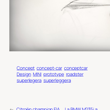
Concept
concept-car
conceptcar
Design
MINI
prototype
roadster
superlegera
superleggera
←
Citroën champion FIA
La BMW M235i a