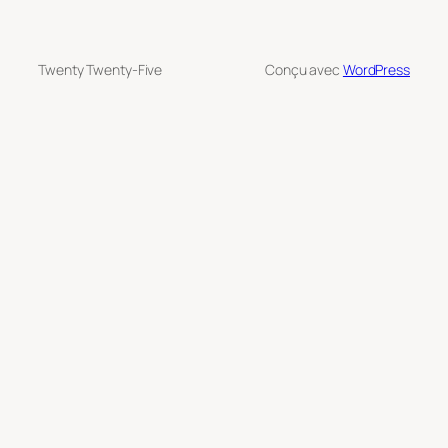
Twenty Twenty-Five
Conçu avec
WordPress