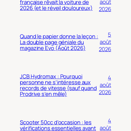
août
française rêvait la voiture de
2026 (et le réveil douloureux)
2026
5
Quand le papier donne la leçon :
août
La double page géniale du
magazine Evo (Août 2026)
2026
JCB Hydromax : Pourquoi
4
personne ne s’intéresse aux
août
records de vitesse (sauf quand
2026
Prodrive s’en mêle)
4
Scooter 50cc d’occasion : les
août
vérifications essentielles avant