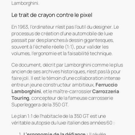
Lamborghini.
Le trait de crayon contre le pixel
En 1963, l’ordinateur n’est pas l’outil du designer. Le
processus de création d’une automobile de luxe
passait par des planches à dessin gigantesques,
souvent à l’échelle réelle (1:1), pour valider les
volumes, l’ergonomie et la faisabilité technique.
Ce document, décrit par Lamborghini comme le plus
ancien de ses archives historiques, n’est pas là pour
faire joli. Il est le témoin d’une collaboration intense
entre un jeune constructeur ambitieux,
Ferruccio
Lamborghini
, et le maître-carrossier
Carrozzeria
Touring
, concepteur de la fameuse carrosserie
Superleggera
de la 350 GT.
Le plan 1:1 de l’habitacle de la 350 GT est une
véritable autopsie du luxe italien des années 60 :
L’ergonomie de la défiance :
Il révèle