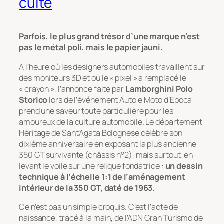
culte
Parfois, le plus grand trésor d’une marque n’est
pas le métal poli, mais le papier jauni.
À l’heure où les designers automobiles travaillent sur
des moniteurs 3D et où le « pixel » a remplacé le
« crayon », l’annonce faite par
Lamborghini Polo
Storico
lors de l’événement Auto e Moto d’Epoca
prend une saveur toute particulière pour les
amoureux de la culture automobile. Le département
Héritage de Sant’Agata Bolognese célèbre son
dixième anniversaire en exposant la plus ancienne
350 GT survivante (châssis n°2), mais surtout, en
levant le voile sur une relique fondatrice :
un dessin
technique à l’échelle 1:1 de l’aménagement
intérieur de la 350 GT, daté de 1963.
Ce n’est pas un simple croquis. C’est l’acte de
naissance, tracé à la main, de l’ADN
Gran Turismo
de