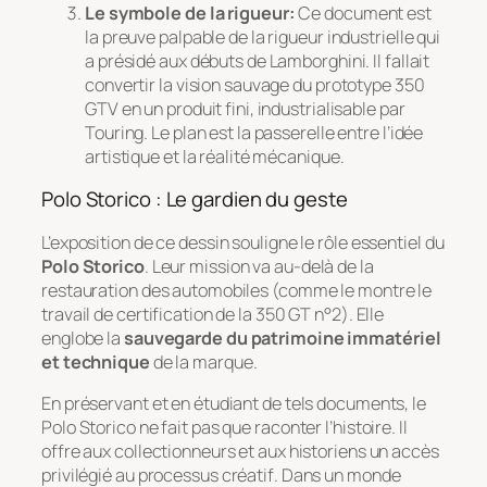
Le symbole de la rigueur:
Ce document est
la preuve palpable de la rigueur industrielle qui
a présidé aux débuts de Lamborghini. Il fallait
convertir la vision sauvage du prototype 350
GTV en un produit fini, industrialisable par
Touring. Le plan est la passerelle entre l’idée
artistique et la réalité mécanique.
Polo Storico : Le gardien du geste
L’exposition de ce dessin souligne le rôle essentiel du
Polo Storico
. Leur mission va au-delà de la
restauration des automobiles (comme le montre le
travail de certification de la 350 GT n°2). Elle
englobe la
sauvegarde du patrimoine immatériel
et technique
de la marque.
En préservant et en étudiant de tels documents, le
Polo Storico ne fait pas que raconter l’histoire. Il
offre aux collectionneurs et aux historiens un accès
privilégié au
processus créatif
. Dans un monde