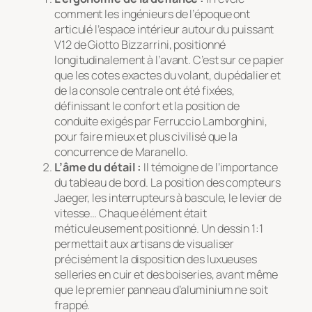
comment les ingénieurs de l’époque ont
articulé l’espace intérieur autour du puissant
V12 de Giotto Bizzarrini, positionné
longitudinalement à l’avant. C’est sur ce papier
que les cotes exactes du volant, du pédalier et
de la console centrale ont été fixées,
définissant le confort et la position de
conduite exigés par Ferruccio Lamborghini,
pour faire mieux et plus civilisé que la
concurrence de Maranello.
L’âme du détail :
Il témoigne de l’importance
du tableau de bord. La position des compteurs
Jaeger, les interrupteurs à bascule, le levier de
vitesse… Chaque élément était
méticuleusement positionné. Un dessin 1:1
permettait aux artisans de visualiser
précisément la disposition des luxueuses
selleries en cuir et des boiseries, avant même
que le premier panneau d’aluminium ne soit
frappé.