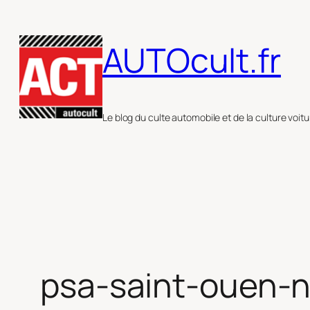
Aller
au
AUTOcult.fr
contenu
Le blog du culte automobile et de la culture voitu
psa-saint-ouen-ni