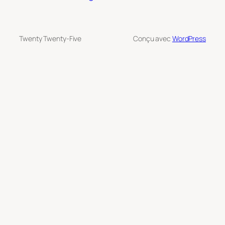
Twenty Twenty-Five
Conçu avec
WordPress