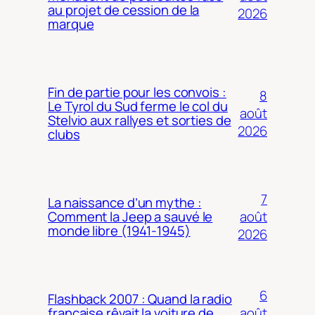
au projet de cession de la
2026
marque
Fin de partie pour les convois :
8
Le Tyrol du Sud ferme le col du
août
Stelvio aux rallyes et sorties de
2026
clubs
7
La naissance d’un mythe :
août
Comment la Jeep a sauvé le
monde libre (1941-1945)
2026
6
Flashback 2007 : Quand la radio
août
française rêvait la voiture de