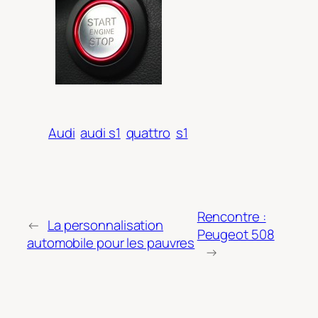
Audi
audi s1
quattro
s1
Rencontre :
←
La personnalisation
Peugeot 508
automobile pour les pauvres
→