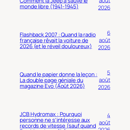
août
Comment la Jeep a sauvé le
monde libre (1941-1945)
2026
6
Flashback 2007 : Quand la radio
août
française rêvait la voiture de
2026 (et le réveil douloureux)
2026
5
Quand le papier donne la leçon :
août
La double page géniale du
magazine Evo (Août 2026)
2026
JCB Hydromax : Pourquoi
4
personne ne s’intéresse aux
août
records de vitesse (sauf quand
2026