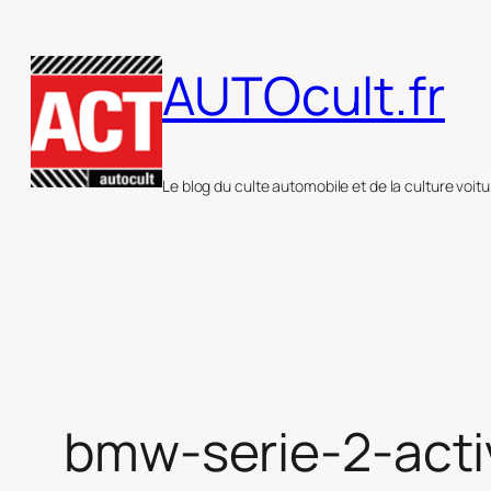
Aller
au
AUTOcult.fr
contenu
Le blog du culte automobile et de la culture voitu
bmw-serie-2-acti