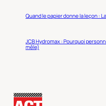
Quand le papier donne la leçon : 
JCB Hydromax : Pourquoi personne 
mêle)