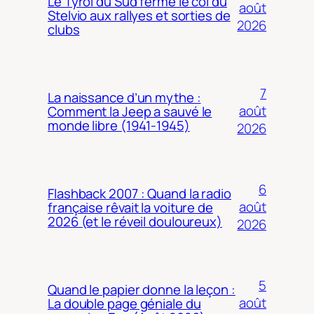
Le Tyrol du Sud ferme le col du
août
Stelvio aux rallyes et sorties de
2026
clubs
7
La naissance d’un mythe :
août
Comment la Jeep a sauvé le
monde libre (1941-1945)
2026
6
Flashback 2007 : Quand la radio
août
française rêvait la voiture de
2026 (et le réveil douloureux)
2026
5
Quand le papier donne la leçon :
août
La double page géniale du