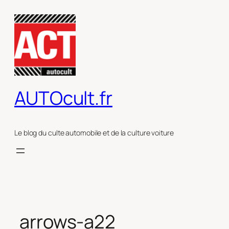
Aller
au
contenu
AUTOcult.fr
Le blog du culte automobile et de la culture voiture
arrows-a22