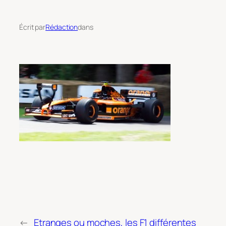
Écrit par
Rédaction
dans
←
Etranges ou moches, les F1 différentes