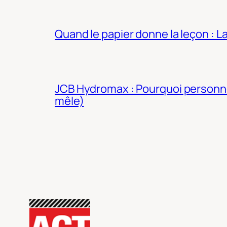
Quand le papier donne la leçon : 
JCB Hydromax : Pourquoi personne 
mêle)