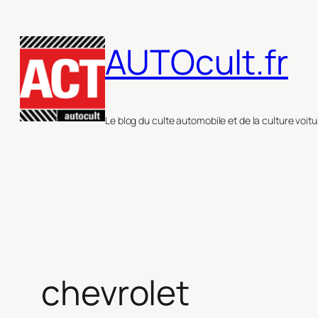
Aller
au
AUTOcult.fr
contenu
Le blog du culte automobile et de la culture voitu
chevrolet