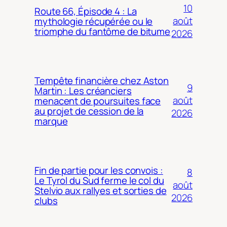
10
Route 66, Épisode 4 : La
août
mythologie récupérée ou le
triomphe du fantôme de bitume
2026
Tempête financière chez Aston
9
Martin : Les créanciers
août
menacent de poursuites face
au projet de cession de la
2026
marque
Fin de partie pour les convois :
8
Le Tyrol du Sud ferme le col du
août
Stelvio aux rallyes et sorties de
2026
clubs