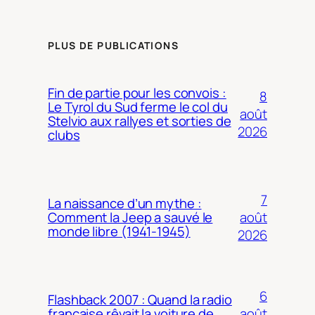
PLUS DE PUBLICATIONS
Fin de partie pour les convois :
8
Le Tyrol du Sud ferme le col du
août
Stelvio aux rallyes et sorties de
2026
clubs
7
La naissance d’un mythe :
août
Comment la Jeep a sauvé le
monde libre (1941-1945)
2026
6
Flashback 2007 : Quand la radio
août
française rêvait la voiture de