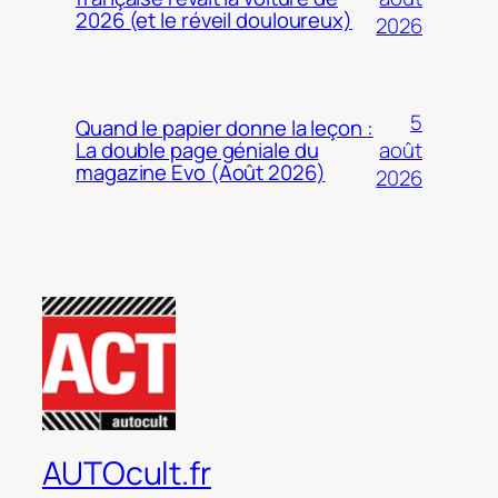
2026 (et le réveil douloureux)
2026
5
Quand le papier donne la leçon :
août
La double page géniale du
magazine Evo (Août 2026)
2026
AUTOcult.fr