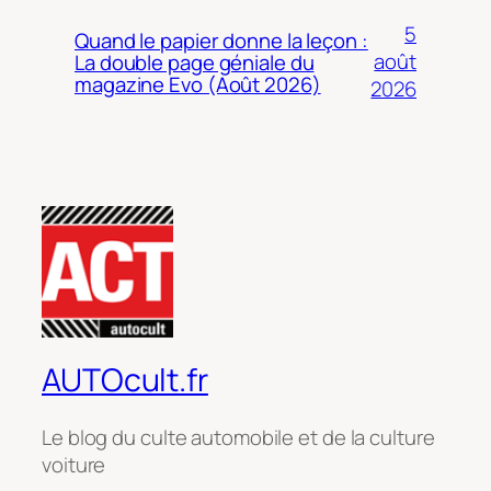
5
Quand le papier donne la leçon :
août
La double page géniale du
magazine Evo (Août 2026)
2026
AUTOcult.fr
Le blog du culte automobile et de la culture
voiture