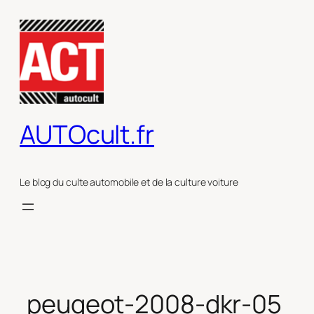
Aller
au
contenu
AUTOcult.fr
Le blog du culte automobile et de la culture voiture
peugeot-2008-dkr-05