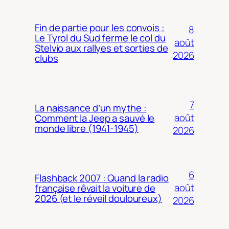
Fin de partie pour les convois :
8
Le Tyrol du Sud ferme le col du
août
Stelvio aux rallyes et sorties de
2026
clubs
7
La naissance d’un mythe :
août
Comment la Jeep a sauvé le
monde libre (1941-1945)
2026
6
Flashback 2007 : Quand la radio
août
française rêvait la voiture de
2026 (et le réveil douloureux)
2026