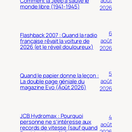
août
Comment la Jeep a sauvé le
monde libre (1941-1945)
2026
6
Flashback 2007 : Quand la radio
août
française rêvait la voiture de
2026 (et le réveil douloureux)
2026
5
Quand le papier donne la leçon :
août
La double page géniale du
magazine Evo (Août 2026)
2026
JCB Hydromax : Pourquoi
4
personne ne s’intéresse aux
août
records de vitesse (sauf quand
2026