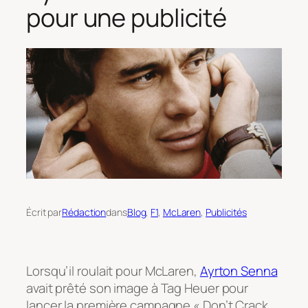
pour une publicité
Écrit par
Rédaction
dans
Blog
, 
F1
, 
McLaren
, 
Publicités
Lorsqu’il roulait pour McLaren,
Ayrton Senna
avait prêté son image à Tag Heuer pour
lancer la première campagne « Don’t Crack