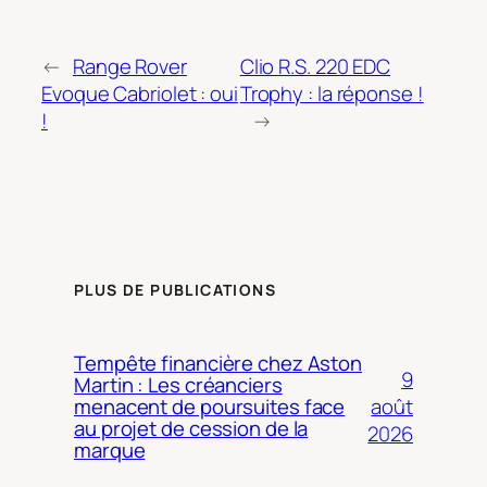
←
Range Rover
Clio R.S. 220 EDC
Evoque Cabriolet : oui
Trophy : la réponse !
!
→
PLUS DE PUBLICATIONS
Tempête financière chez Aston
9
Martin : Les créanciers
août
menacent de poursuites face
au projet de cession de la
2026
marque