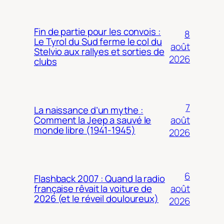
Fin de partie pour les convois :
8
Le Tyrol du Sud ferme le col du
août
Stelvio aux rallyes et sorties de
2026
clubs
7
La naissance d’un mythe :
août
Comment la Jeep a sauvé le
monde libre (1941-1945)
2026
6
Flashback 2007 : Quand la radio
août
française rêvait la voiture de
2026 (et le réveil douloureux)
2026