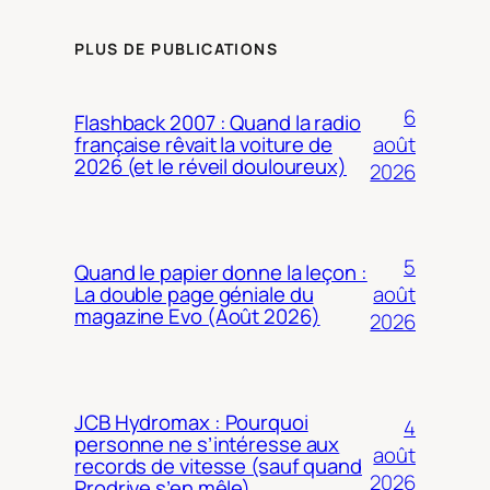
PLUS DE PUBLICATIONS
6
Flashback 2007 : Quand la radio
août
française rêvait la voiture de
2026 (et le réveil douloureux)
2026
5
Quand le papier donne la leçon :
août
La double page géniale du
magazine Evo (Août 2026)
2026
JCB Hydromax : Pourquoi
4
personne ne s’intéresse aux
août
records de vitesse (sauf quand
2026
Prodrive s’en mêle)