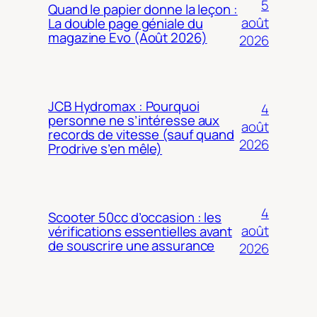
5
Quand le papier donne la leçon :
août
La double page géniale du
magazine Evo (Août 2026)
2026
JCB Hydromax : Pourquoi
4
personne ne s’intéresse aux
août
records de vitesse (sauf quand
2026
Prodrive s’en mêle)
4
Scooter 50cc d’occasion : les
août
vérifications essentielles avant
de souscrire une assurance
2026