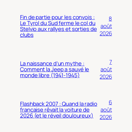
Fin de partie pour les convois :
8
Le Tyrol du Sud ferme le col du
août
Stelvio aux rallyes et sorties de
2026
clubs
7
La naissance d’un mythe :
août
Comment la Jeep a sauvé le
monde libre (1941-1945)
2026
6
Flashback 2007 : Quand la radio
août
française rêvait la voiture de
2026 (et le réveil douloureux)
2026