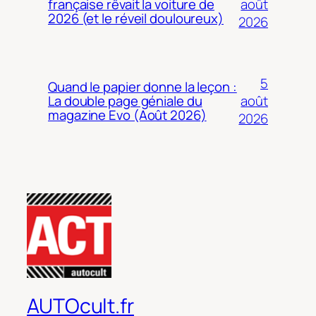
août
française rêvait la voiture de
2026 (et le réveil douloureux)
2026
5
Quand le papier donne la leçon :
août
La double page géniale du
magazine Evo (Août 2026)
2026
AUTOcult.fr