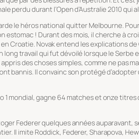
nale perdu durant l’Open d’Australie 2010 qui al
arde le héros national quitter Melbourne. Pour
n estomac ! Durant des mois, il cherche à crois
en Croatie. Novak entend les explications de 
long travail qui fut dévoilé lorsque le Serbe
lui ai appris des choses simples, comme ne pas
sont bannis. Il convainc son protégé d’adopter
méro 1 mondial, gagne 64 matches et onze titre
é Roger Federer quelques années auparavant, se
er. Il imite Roddick, Federer, Sharapova, Hewi