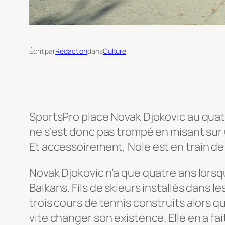
Écrit par
Rédaction
dans
Culture
SportsPro place Novak Djokovic au quato
ne s’est donc pas trompé en misant sur
Et accessoirement,
Nole
est en train de
Novak Djokovic n’a que quatre ans lors
Balkans. Fils de skieurs installés dans l
trois cours de tennis construits alors q
vite changer son existence. Elle en a fai