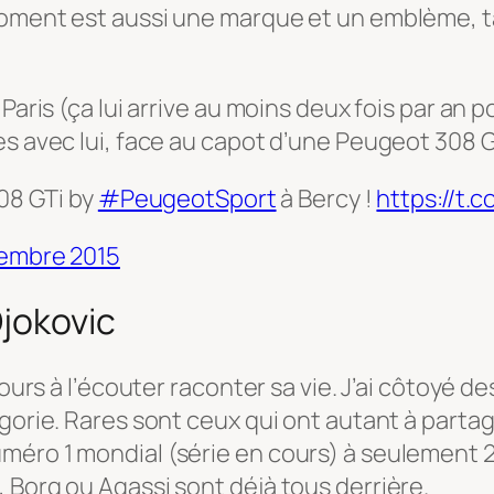
 moment est aussi une marque et un emblème, 
aris (ça lui arrive au moins deux fois par an pou
s avec lui, face au capot d’une Peugeot 308 GT
08 GTi by
#PeugeotSport
à Bercy !
https://t.
embre 2015
Djokovic
jours à l’écouter raconter sa vie. J’ai côtoyé de
gorie. Rares sont ceux qui ont autant à partag
méro 1 mondial (série en cours) à seulement 2
 Borg ou Agassi sont déjà tous derrière.