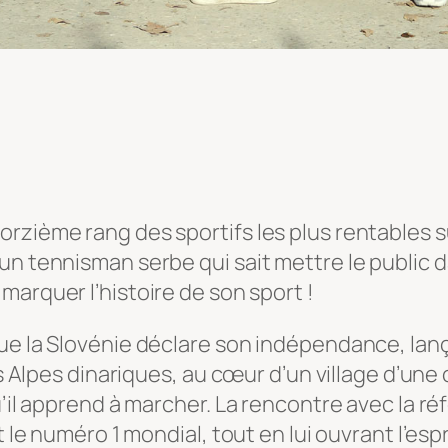
rzième rang des sportifs les plus rentables s
 un tennisman serbe qui sait mettre le public
 marquer l’histoire de son sport !
que la Slovénie déclare son indépendance, la
es Alpes dinariques, au cœur d’un village d’une 
u’il apprend à marcher. La rencontre avec la ré
t le numéro 1 mondial, tout en lui ouvrant l’esp