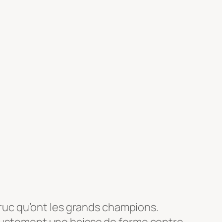
 truc qu’ont les grands champions.
t justement une baisse de forme contre