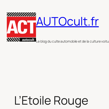
Aller
au
AUTOcult.fr
contenu
Le blog du culte automobile et de la culture voitu
L’Etoile Rouge