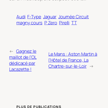
Audi
F-Type
Jaguar
Journée Circuit
magny cours
P Zero
Pirelli
TT
←
Gagnez le
Le Mans : Aston Martin à
maillot de l’OL
l’Hôtel de France, La
dédicacé par
Chartre-sur-le-Loir
→
Lacazette !
PLUS DE PUBLICATIONS