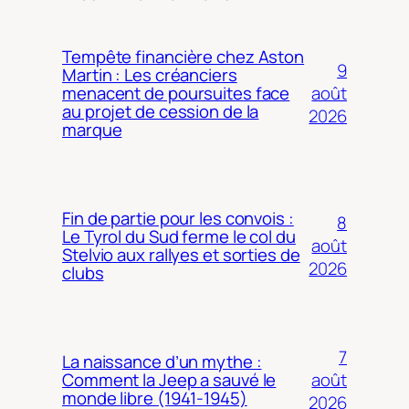
Tempête financière chez Aston
9
Martin : Les créanciers
août
menacent de poursuites face
au projet de cession de la
2026
marque
Fin de partie pour les convois :
8
Le Tyrol du Sud ferme le col du
août
Stelvio aux rallyes et sorties de
2026
clubs
7
La naissance d’un mythe :
août
Comment la Jeep a sauvé le
monde libre (1941-1945)
2026