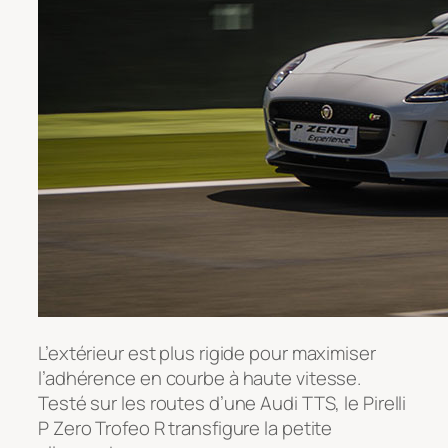
L’extérieur est plus rigide pour maximiser
l’adhérence en courbe à haute vitesse.
Testé sur les routes d’une Audi TTS, le Pirelli
P Zero Trofeo R transfigure la petite