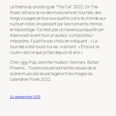
Le thème du shooting de “The Cal” 2022, On The
Road, retrace la vie des musiciens en tournée, des
longs voyages en bus aux quatre coins du monde aux
nuits en hôtel, en passant par les moments intimes
en backstage. Ce n’est pas un hasard puisque Bryan
Adams est avant tout un auteur-compositeur-
interprète. Il justifie son choix en indiquant : « La
tournée a été toute ma vie, vraiment. « Être sur la
route » est ce que je fais depuis 45 ans ».
Cher, Iggy Pop, Jennifer Hudson, Normani, Bohan
Phoenix… Toutes ces personnalités issues de la
scène musicale se partageront les images du
calendrier Pirelli 2022.
24 septembre 2021