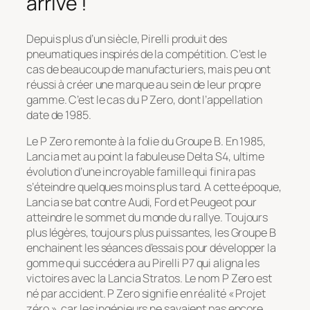
arrivé !
Depuis plus d’un siècle, Pirelli produit des
pneumatiques inspirés de la compétition. C’est le
cas de beaucoup de manufacturiers, mais peu ont
réussi à créer une marque au sein de leur propre
gamme. C’est le cas du P Zero, dont l’appellation
date de 1985.
Le P Zero remonte à la folie du Groupe B. En 1985,
Lancia met au point la fabuleuse Delta S4, ultime
évolution d’une incroyable famille qui finira pas
s’éteindre quelques moins plus tard. A cette époque,
Lancia se bat contre Audi, Ford et Peugeot pour
atteindre le sommet du monde du rallye. Toujours
plus légères, toujours plus puissantes, les Groupe B
enchainent les séances d’essais pour développer la
gomme qui succédera au Pirelli P7 qui aligna les
victoires avec la Lancia Stratos. Le nom P Zero est
né par accident. P Zero signifie en réalité « Projet
zéro », car les ingénieurs ne savaient pas encore