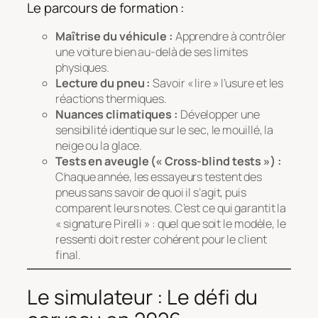
Le parcours de formation :
Maîtrise du véhicule :
Apprendre à contrôler
une voiture bien au-delà de ses limites
physiques.
Lecture du pneu :
Savoir « lire » l’usure et les
réactions thermiques.
Nuances climatiques :
Développer une
sensibilité identique sur le sec, le mouillé, la
neige ou la glace.
Tests en aveugle (« Cross-blind tests ») :
Chaque année, les essayeurs testent des
pneus sans savoir de quoi il s’agit, puis
comparent leurs notes. C’est ce qui garantit la
« signature Pirelli » : quel que soit le modèle, le
ressenti doit rester cohérent pour le client
final.
Le simulateur : Le défi du