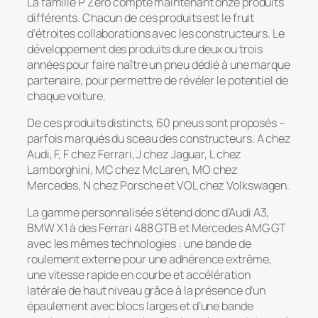
La famille P Zero compte maintenant onze produits
différents. Chacun de ces produits est le fruit
d’étroites collaborations avec les constructeurs. Le
développement des produits dure deux ou trois
années pour faire naître un pneu dédié à une marque
partenaire, pour permettre de révéler le potentiel de
chaque voiture.
De ces produits distincts, 60 pneus sont proposés –
parfois marqués du sceau des constructeurs. A chez
Audi, F, F chez Ferrari, J chez Jaguar, L chez
Lamborghini, MC chez McLaren, MO chez
Mercedes, N chez Porsche et VOL chez Volkswagen.
La gamme personnalisée s’étend donc d’Audi A3,
BMW X1 à des Ferrari 488 GTB et Mercedes AMG GT
avec les mêmes technologies : une bande de
roulement externe pour une adhérence extrême,
une vitesse rapide en courbe et accélération
latérale de haut niveau grâce à la présence d’un
épaulement avec blocs larges et d’une bande