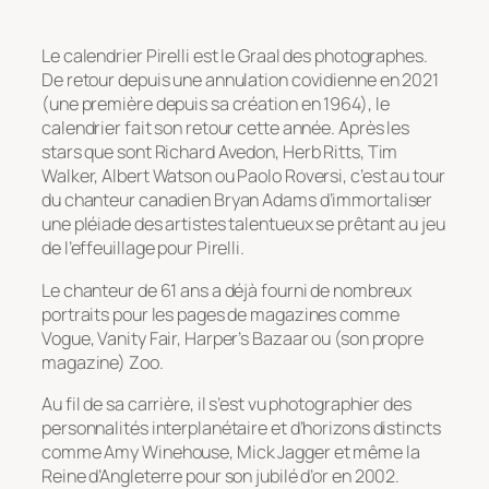
Le calendrier Pirelli est le Graal des photographes.
De retour depuis une annulation covidienne en 2021
(une première depuis sa création en 1964), le
calendrier fait son retour cette année. Après les
stars que sont Richard Avedon, Herb Ritts, Tim
Walker, Albert Watson ou Paolo Roversi, c’est au tour
du chanteur canadien Bryan Adams d’immortaliser
une pléiade des artistes talentueux se prêtant au jeu
de l’effeuillage pour Pirelli.
Le chanteur de 61 ans a déjà fourni de nombreux
portraits pour les pages de magazines comme
Vogue, Vanity Fair, Harper’s Bazaar ou (son propre
magazine) Zoo.
Au fil de sa carrière, il s’est vu photographier des
personnalités interplanétaire et d’horizons distincts
comme Amy Winehouse, Mick Jagger et même la
Reine d’Angleterre pour son jubilé d’or en 2002.