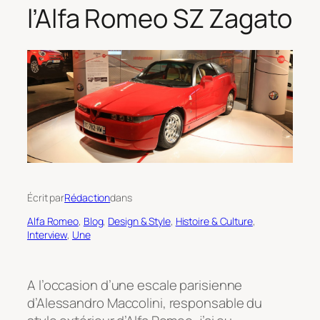
l’Alfa Romeo SZ Zagato
Écrit par
Rédaction
dans
Alfa Romeo
, 
Blog
, 
Design & Style
, 
Histoire & Culture
, 
Interview
, 
Une
A l’occasion d’une escale parisienne
d’Alessandro Maccolini, responsable du