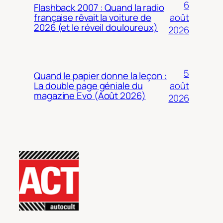
6
Flashback 2007 : Quand la radio
août
française rêvait la voiture de
2026 (et le réveil douloureux)
2026
5
Quand le papier donne la leçon :
août
La double page géniale du
magazine Evo (Août 2026)
2026