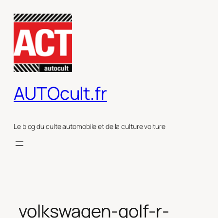
Aller
au
contenu
AUTOcult.fr
Le blog du culte automobile et de la culture voiture
volkswagen-golf-r-