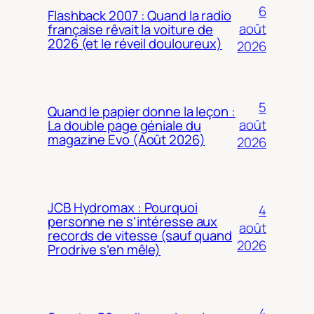
6
Flashback 2007 : Quand la radio
août
française rêvait la voiture de
2026 (et le réveil douloureux)
2026
5
Quand le papier donne la leçon :
août
La double page géniale du
magazine Evo (Août 2026)
2026
JCB Hydromax : Pourquoi
4
personne ne s’intéresse aux
août
records de vitesse (sauf quand
2026
Prodrive s’en mêle)
4