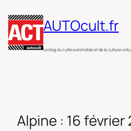
Aller
au
AUTOcult.fr
contenu
Le blog du culte automobile et de la culture voitu
Alpine : 16 février