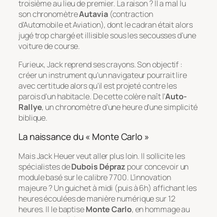
troisième au lieu de premier. La raison ? Il a mal lu
son chronomètre
Autavia
(contraction
d’Automobile et Aviation), dont le cadran était alors
jugé trop chargé et illisible sous les secousses d’une
voiture de course.
Furieux, Jack reprend ses crayons. Son objectif :
créer un instrument qu’un navigateur pourrait lire
avec certitude alors qu’il est projeté contre les
parois d’un habitacle. De cette colère naît l’
Auto-
Rallye
, un chronomètre d’une heure d’une simplicité
biblique.
La naissance du « Monte Carlo »
Mais Jack Heuer veut aller plus loin. Il sollicite les
spécialistes de
Dubois Dépraz
pour concevoir un
module basé sur le calibre 7700. L’innovation
majeure ? Un guichet à midi (puis à 6h) affichant les
heures écoulées de manière numérique sur 12
heures. Il le baptise
Monte Carlo
, en hommage au