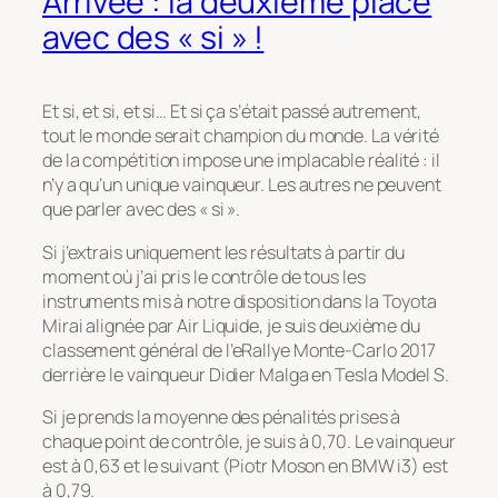
Arrivée : la deuxième place
avec des « si » !
Et si, et si, et si… Et si ça s’était passé autrement,
tout le monde serait champion du monde. La vérité
de la compétition impose une implacable réalité : il
n’y a qu’un unique vainqueur. Les autres ne peuvent
que parler avec des « si ».
Si j’extrais uniquement les résultats à partir du
moment où j’ai pris le contrôle de tous les
instruments mis à notre disposition dans la Toyota
Mirai alignée par Air Liquide, je suis deuxième du
classement général de l’eRallye Monte-Carlo 2017
derrière le vainqueur Didier Malga en Tesla Model S.
Si je prends la moyenne des pénalités prises à
chaque point de contrôle, je suis à 0,70. Le vainqueur
est à 0,63 et le suivant (Piotr Moson en BMW i3) est
à 0,79.