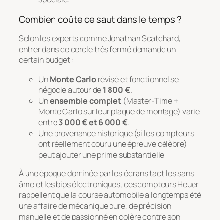
Combien coûte ce saut dans le temps ?
Selon les experts comme Jonathan Scatchard,
entrer dans ce cercle très fermé demande un
certain budget :
Un
Monte Carlo
révisé et fonctionnel se
négocie autour de
1 800 €
.
Un
ensemble complet
(Master-Time +
Monte Carlo sur leur plaque de montage) varie
entre
3 000 € et 6 000 €
.
Une provenance historique (si les compteurs
ont réellement couru une épreuve célèbre)
peut ajouter une prime substantielle.
À une époque dominée par les écrans tactiles sans
âme et les bips électroniques, ces compteurs Heuer
rappellent que la course automobile a longtemps été
une affaire de mécanique pure, de précision
manuelle et de passionné en colère contre son