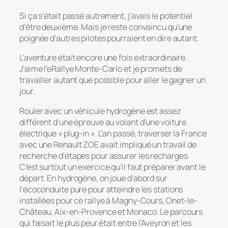
Si ça s’était passé autrement, j’avais le potentiel
d’être deuxième. Mais je reste convaincu qu’une
poignée d’autres pilotes pourraient en dire autant.
L’aventure était encore une fois extraordinaire.
J’aime l’eRallye Monte-Carlo et je promets de
travailler autant que possible pour aller le gagner un
jour.
Rouler avec un véhicule hydrogène est assez
différent d’une épreuve au volant d’une voiture
électrique « plug-in ». L’an passé, traverser la France
avec une Renault ZOE avait impliqué un travail de
recherche d’étapes pour assurer les recharges.
C’est surtout un exercice qu’il faut préparer avant le
départ. En hydrogène, on joue d’abord sur
l’écoconduite pure pour atteindre les stations
installées pour ce rallye à Magny-Cours, Onet-le-
Château, Aix-en-Provence et Monaco. Le parcours
qui faisait le plus peur était entre l’Aveyron et les