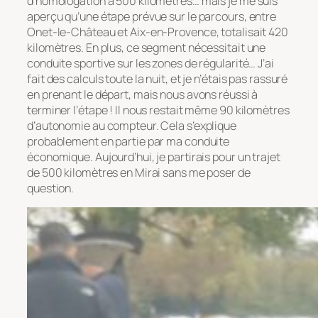
d’homologation à 500 kilomètres… mais je me suis
aperçu qu’une étape prévue sur le parcours, entre
Onet-le-Château et Aix-en-Provence, totalisait 420
kilomètres. En plus, ce segment nécessitait une
conduite sportive sur les zones de régularité… J’ai
fait des calculs toute la nuit, et je n’étais pas rassuré
en prenant le départ, mais nous avons réussi à
terminer l’étape ! Il nous restait même 90 kilomètres
d’autonomie au compteur. Cela s’explique
probablement en partie par ma conduite
économique. Aujourd’hui, je partirais pour un trajet
de 500 kilomètres en Mirai sans me poser de
question.