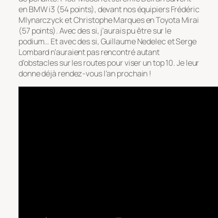
en BMW i3 (54 points), devant nos équipiers Frédéric
Mlynarczyck et Christophe Marques en Toyota Mirai
(57 points). Avec des si, j’aurais pu être sur le
podium… Et avec des si, Guillaume Nedelec et Serge
Lombard n’auraient pas rencontré autant
d’obstacles sur les routes pour viser un top 10. Je leur
donne déjà rendez-vous l’an prochain !