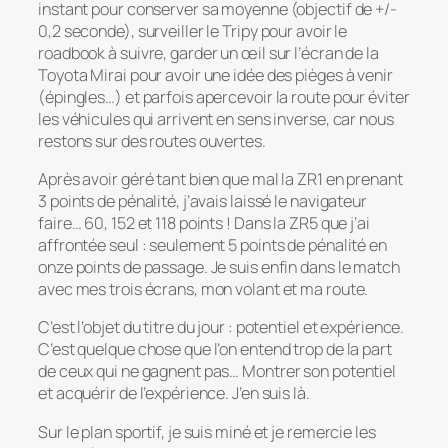
instant pour conserver sa moyenne (objectif de +/-
0,2 seconde), surveiller le Tripy pour avoir le
roadbook à suivre, garder un œil sur l’écran de la
Toyota Mirai pour avoir une idée des pièges à venir
(épingles…) et parfois apercevoir la route pour éviter
les véhicules qui arrivent en sens inverse, car nous
restons sur des routes ouvertes.
Après avoir géré tant bien que mal la ZR1 en prenant
3 points de pénalité, j’avais laissé le navigateur
faire… 60, 152 et 118 points ! Dans la ZR5 que j’ai
affrontée seul : seulement 5 points de pénalité en
onze points de passage. Je suis enfin dans le match
avec mes trois écrans, mon volant et ma route.
C’est l’objet du titre du jour : potentiel et expérience.
C’est quelque chose que l’on entend trop de la part
de ceux qui ne gagnent pas… Montrer son potentiel
et acquérir de l’expérience. J’en suis là.
Sur le plan sportif, je suis miné et je remercie les