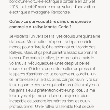
bord d’une voiture électrique à batterie en 2015 et
2016, il a tenté l’expérience au volant d’une voiture
électrique à hydrogène. Rencontre.
Qu’est-ce qui vous attire dans une épreuve
comme le e-rallye Monte-Carlo ?
Je vis dans l’univers des rallyes depuis une quinzaine
d’années. Mon métier m’a permis de parcourir le
monde pour suivre le Championnat du Monde des
Rallyes. Mais, et ça peut paraître assez surprenant
lorsque l’on parle de rallye, je ne prenais jamais le
volant. J’ai vécu quelques-unes des plus belles
courses de l’histoire depuis les salles de presse et
les parcs d’assistance. Je conserve aujourd’hui un
œil intéressé sur la discipline, car j’écris un livre sur
les cinquante épreuves qui ont marqué les rallyes. Je
n’ai jamais eu la prétention d’être un pilote. J’aime
les rallyes et j’aime conduire, mais je suis bien
incapable de prendre les mêmes risques qu’un
professionnel. Un e-rallye rassemble tout ce que