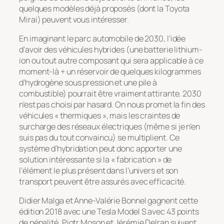
quelques modèles déjà proposés (dont la Toyota
Mirai) peuvent vous intéresser.
En imaginant le parc automobile de 2030, l’idée
d’avoir des véhicules hybrides (une batterie lithium-
ion ou tout autre composant qui sera applicable à ce
moment-là + un réservoir de quelques kilogrammes
d’hydrogène sous pression et une pile à
combustible) pourrait être vraiment attirante. 2030
n’est pas choisi par hasard. On nous promet la fin des
véhicules « thermiques », mais les craintes de
surcharge des réseaux électriques (même si je n’en
suis pas du tout convaincu) se multiplient. Ce
système d’hybridation peut donc apporter une
solution intéressante si la « fabrication » de
l’élément le plus présent dans l’univers et son
transport peuvent être assurés avec efficacité.
Didier Malga et Anne-Valérie Bonnel gagnent cette
édition 2018 avec une Tesla Model S avec 43 points
de pénalité. Piotr Moson et Jérémie Delran suivent