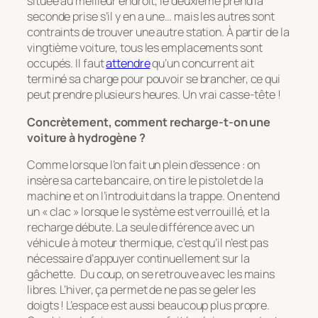
située au meilleur endroit, le deuxième prend la
seconde prise s’il y en a une… mais les autres sont
contraints de trouver une autre station. À partir de la
vingtième voiture, tous les emplacements sont
occupés. Il faut
attendre
qu’un concurrent ait
terminé sa charge pour pouvoir se brancher, ce qui
peut prendre plusieurs heures. Un vrai casse-tête !
Concrètement, comment recharge-t-on une
voiture à hydrogène ?
Comme lorsque l’on fait un plein d’essence : on
insère sa carte bancaire, on tire le pistolet de la
machine et on l’introduit dans la trappe. On entend
un « clac » lorsque le système est verrouillé, et la
recharge débute. La seule différence avec un
véhicule à moteur thermique, c’est qu’il n’est pas
nécessaire d’appuyer continuellement sur la
gâchette. Du coup, on se retrouve avec les mains
libres. L’hiver, ça permet de ne pas se geler les
doigts ! L’espace est aussi beaucoup plus propre.