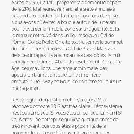
Après la ZR5, il a fallu préparer rapidement le départ
de la ZR6. Malheureusement, elle a été annulée à
cause d’un accident de la circulation hors du rallye.
Nous avons dû éviter la boucle autour de Luceram
pour traverser la fin de la zone sans régularité. Et là,
je me suis retrouvé dans un lieu magique : Col de
l’Orme, Col de l’Ablé. On cite tout le temps le sommet
du Turini et les épingles du Col de Braus. Mais au-
delà des images, il y a le ruban, les bas-côtés, la nuit,
l’ambiance. L’Orme, l’Ablé ! Un revêtement d’un autre
âge, des gravillons, une largeur minimale, des
appuis, un train avant calé, un train arrière
enrouleur. De Twizy en Rolls, ce doit être toujours un
même plaisir.
Reste la grande question : et l’hydrogène ? La
réponse d’octobre 2017 est très claire : l’écosystème
n’est pas en place. Si vous êtes un particulier, non ! Si
vous êtes une entreprise qui vise quelque chose de
très innovant, que vous êtes à proximité de la
poignée de stations déjà ouverte en France, les