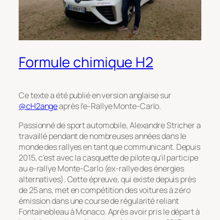
Formule chimique H2
Ce texte a été publié en version anglaise sur
@cH2ange
après l’e-Rallye Monte-Carlo.
Passionné de sport automobile, Alexandre Stricher a
travaillé pendant de nombreuses années dans le
monde des rallyes en tant que communicant. Depuis
2015, c
’
est avec la casquette de pilote qu
’
il participe
au e-rallye Monte-Carlo (ex-rallye des énergies
alternatives). Cette épreuve, qui existe depuis près
de 25 ans, met en compétition des voitures à zéro
émission dans une course de régularité reliant
Fontainebleau à Monaco. Après avoir pris le départ à