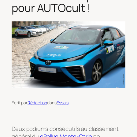
pour AUTOcult !
Écrit par
Rédaction
dans
Essais
Deux podiums consécutifs au classement
général du
eRallye Monte-Carlo
ne