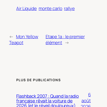
Air Liquide
monte carlo
rallye
←
Mon Yellow
Etape 1a : le premier
Teapot
élément
→
PLUS DE PUBLICATIONS
6
Flashback 2007 : Quand la radio
août
française rêvait la voiture de
2026 (et le réveil douloureux)
2026