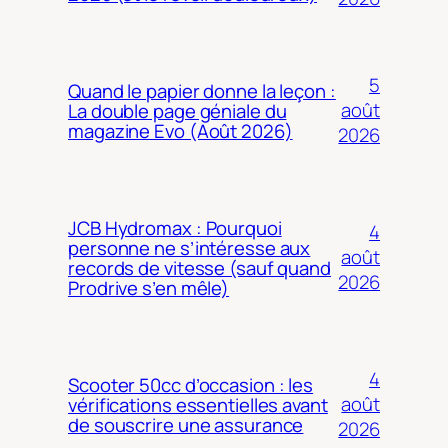
5
Quand le papier donne la leçon :
août
La double page géniale du
magazine Evo (Août 2026)
2026
JCB Hydromax : Pourquoi
4
personne ne s’intéresse aux
août
records de vitesse (sauf quand
2026
Prodrive s’en mêle)
4
Scooter 50cc d’occasion : les
août
vérifications essentielles avant
de souscrire une assurance
2026