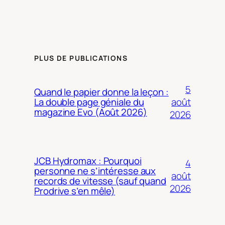
PLUS DE PUBLICATIONS
5
Quand le papier donne la leçon :
août
La double page géniale du
magazine Evo (Août 2026)
2026
JCB Hydromax : Pourquoi
4
personne ne s’intéresse aux
août
records de vitesse (sauf quand
2026
Prodrive s’en mêle)