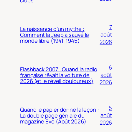
clubs
7
La naissance d’un mythe :
août
Comment la Jeep a sauvé le
monde libre (1941-1945)
2026
6
Flashback 2007 : Quand la radio
août
française rêvait la voiture de
2026 (et le réveil douloureux)
2026
5
Quand le papier donne la leçon :
août
La double page géniale du
magazine Evo (Août 2026)
2026