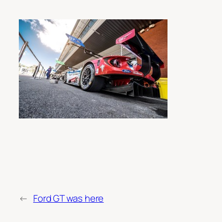
←
Ford GT was here