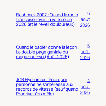
6
Flashback 2007 : Quand la radio
août
française rêvait la voiture de
2026 (et le réveil douloureux)
2026
5
Quand le papier donne la leçon :
août
La double page géniale du
magazine Evo (Août 2026)
2026
JCB Hydromax : Pourquoi
4
personne ne s’intéresse aux
août
records de vitesse (sauf quand
2026
Prodrive s’en mêle)