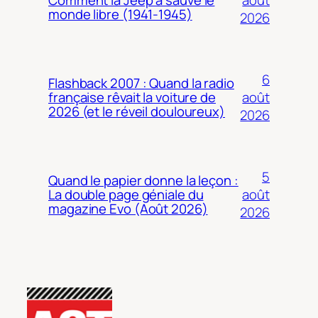
Comment la Jeep a sauvé le
monde libre (1941-1945)
2026
6
Flashback 2007 : Quand la radio
août
française rêvait la voiture de
2026 (et le réveil douloureux)
2026
5
Quand le papier donne la leçon :
août
La double page géniale du
magazine Evo (Août 2026)
2026