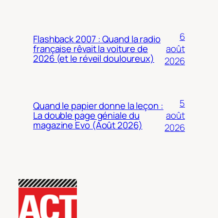
6
Flashback 2007 : Quand la radio
août
française rêvait la voiture de
2026 (et le réveil douloureux)
2026
5
Quand le papier donne la leçon :
août
La double page géniale du
magazine Evo (Août 2026)
2026