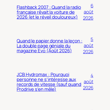
6
Flashback 2007 : Quand la radio
août
française rêvait la voiture de
2026 (et le réveil douloureux)
2026
5
Quand le papier donne la leçon :
août
La double page géniale du
magazine Evo (Août 2026)
2026
JCB Hydromax : Pourquoi
4
personne ne s’intéresse aux
août
records de vitesse (sauf quand
2026
Prodrive s’en mêle)