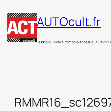
Aller
au
AUTOcult.fr
contenu
Le blog du culte automobile et de la culture voitu
RMMR16_sc12697