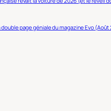
nçaise rêvait la voiture de 2026 (et le réveil 
La double page géniale du magazine Evo (Août