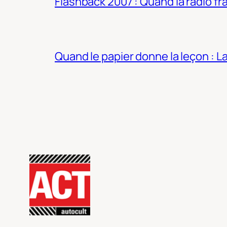
Flashback 2007 : Quand la radio fra
Quand le papier donne la leçon : 