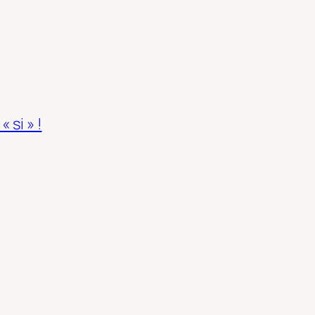
 si » !