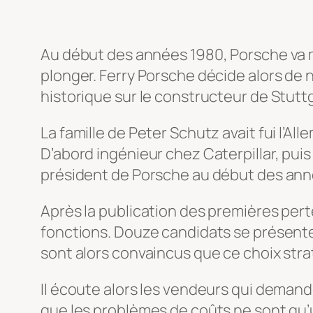
Au début des années 1980, Porsche va mal
plonger. Ferry Porsche décide alors d
historique sur le constructeur de Stuttg
La famille de Peter Schutz avait fui l’
D’abord ingénieur chez Caterpillar, puis 
président de Porsche au début des ann
Après la publication des premières pert
fonctions. Douze candidats se présente
sont alors convaincus que ce choix strat
Il écoute alors les vendeurs qui demand
que les problèmes de coûts ne sont qu’