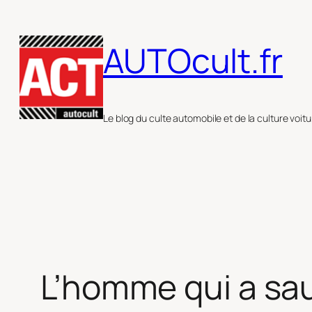
Aller
au
AUTOcult.fr
contenu
Le blog du culte automobile et de la culture voitu
L’homme qui a sau