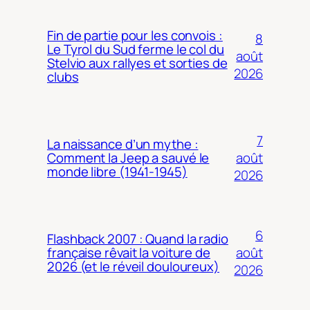
Fin de partie pour les convois :
8
Le Tyrol du Sud ferme le col du
août
Stelvio aux rallyes et sorties de
2026
clubs
7
La naissance d’un mythe :
août
Comment la Jeep a sauvé le
monde libre (1941-1945)
2026
6
Flashback 2007 : Quand la radio
août
française rêvait la voiture de
2026 (et le réveil douloureux)
2026