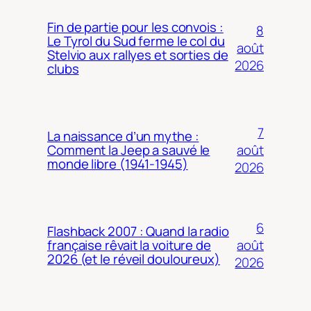
Fin de partie pour les convois :
8
Le Tyrol du Sud ferme le col du
août
Stelvio aux rallyes et sorties de
2026
clubs
7
La naissance d’un mythe :
août
Comment la Jeep a sauvé le
monde libre (1941-1945)
2026
6
Flashback 2007 : Quand la radio
août
française rêvait la voiture de
2026 (et le réveil douloureux)
2026