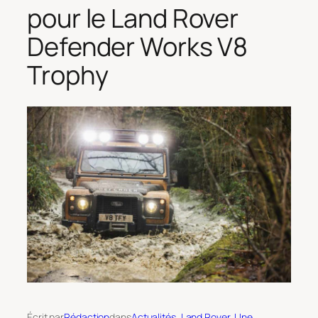
pour le Land Rover
Defender Works V8
Trophy
Écrit par
Rédaction
dans
Actualités
, 
Land Rover
, 
Une