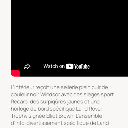
L’intérieur reçoit une sellerie plein cuir de
couleur noir Windsor avec des sièges sport
Recaro, des surpiqûres jaunes et une
horloge de bord spécifique Land Rover
Trophy signée Elliot Brown. L’ensemble
d’info-divertissement spécifique de Land