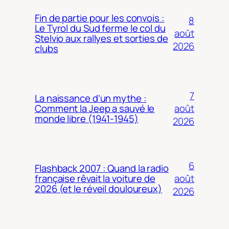
Fin de partie pour les convois :
8
Le Tyrol du Sud ferme le col du
août
Stelvio aux rallyes et sorties de
2026
clubs
7
La naissance d’un mythe :
août
Comment la Jeep a sauvé le
monde libre (1941-1945)
2026
6
Flashback 2007 : Quand la radio
août
française rêvait la voiture de
2026 (et le réveil douloureux)
2026