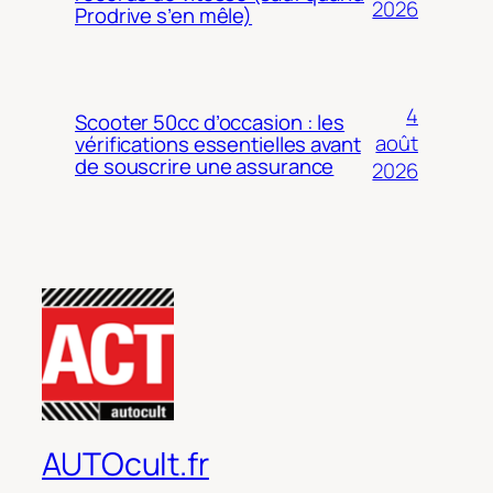
2026
Prodrive s’en mêle)
4
Scooter 50cc d’occasion : les
août
vérifications essentielles avant
de souscrire une assurance
2026
AUTOcult.fr