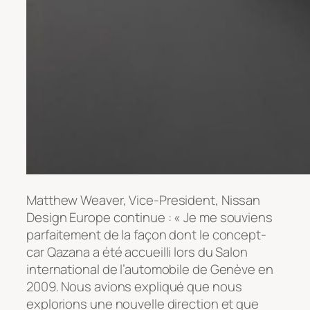
Matthew Weaver, Vice-President, Nissan
Design Europe continue : « Je me souviens
parfaitement de la façon dont le concept-
car Qazana a été accueilli lors du Salon
international de l’automobile de Genève en
2009. Nous avions expliqué que nous
explorions une nouvelle direction et que