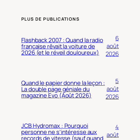
PLUS DE PUBLICATIONS
6
Flashback 2007 : Quand la radio
août
française rêvait la voiture de
2026 (et le réveil douloureux)
2026
5
Quand le papier donne la leçon :
août
La double page géniale du
magazine Evo (Août 2026)
2026
JCB Hydromax : Pourquoi
4
personne ne s’intéresse aux
août
records de vitesse (sauf quand