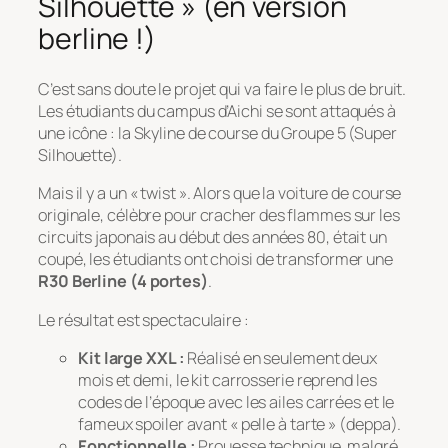
Silhouette » (en version
berline !)
C’est sans doute le projet qui va faire le plus de bruit.
Les étudiants du campus d’Aichi se sont attaqués à
une icône : la Skyline de course du Groupe 5 (Super
Silhouette).
Mais il y a un « twist ». Alors que la voiture de course
originale, célèbre pour cracher des flammes sur les
circuits japonais au début des années 80, était un
coupé, les étudiants ont choisi de transformer une
R30 Berline (4 portes)
.
Le résultat est spectaculaire :
Kit large XXL :
Réalisé en seulement deux
mois et demi, le kit carrosserie reprend les
codes de l’époque avec les ailes carrées et le
fameux spoiler avant « pelle à tarte » (
deppa
).
Fonctionnelle :
Prouesse technique, malgré