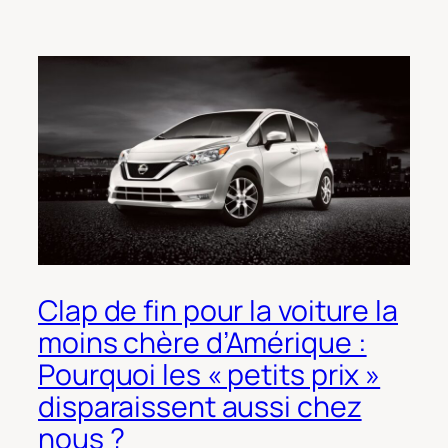
Clap de fin pour la voiture la
moins chère d’Amérique :
Pourquoi les « petits prix »
disparaissent aussi chez
nous ?