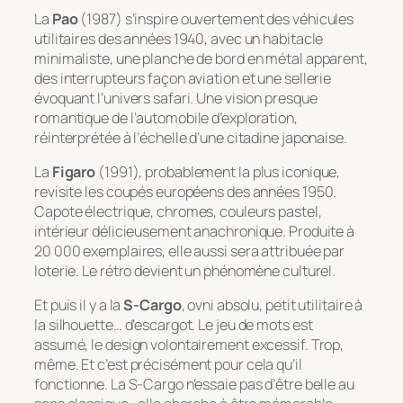
La
Pao
(1987) s’inspire ouvertement des véhicules
utilitaires des années 1940, avec un habitacle
minimaliste, une planche de bord en métal apparent,
des interrupteurs façon aviation et une sellerie
évoquant l’univers safari. Une vision presque
romantique de l’automobile d’exploration,
réinterprétée à l’échelle d’une citadine japonaise.
La
Figaro
(1991), probablement la plus iconique,
revisite les coupés européens des années 1950.
Capote électrique, chromes, couleurs pastel,
intérieur délicieusement anachronique. Produite à
20 000 exemplaires, elle aussi sera attribuée par
loterie. Le rétro devient un phénomène culturel.
Et puis il y a la
S-Cargo
, ovni absolu, petit utilitaire à
la silhouette… d’escargot. Le jeu de mots est
assumé, le design volontairement excessif. Trop,
même. Et c’est précisément pour cela qu’il
fonctionne. La S-Cargo n’essaie pas d’être belle au