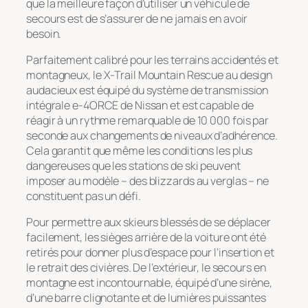
que la meilleure façon d’utiliser un véhicule de
secours est de s’assurer de ne jamais en avoir
besoin.
Parfaitement calibré pour les terrains accidentés et
montagneux, le X-Trail Mountain Rescue au design
audacieux est équipé du système de transmission
intégrale e-4ORCE de Nissan et est capable de
réagir à un rythme remarquable de 10 000 fois par
seconde aux changements de niveaux d’adhérence.
Cela garantit que même les conditions les plus
dangereuses que les stations de ski peuvent
imposer au modèle – des blizzards au verglas – ne
constituent pas un défi.
Pour permettre aux skieurs blessés de se déplacer
facilement, les sièges arrière de la voiture ont été
retirés pour donner plus d’espace pour l’insertion et
le retrait des civières. De l’extérieur, le secours en
montagne est incontournable, équipé d’une sirène,
d’une barre clignotante et de lumières puissantes