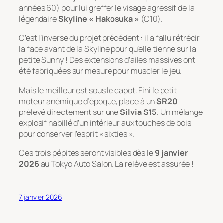
années 60) pour lui greffer le visage agressif de la
légendaire
Skyline « Hakosuka »
(C10).
C’est l’inverse du projet précédent : il a fallu rétrécir
la face avant de la Skyline pour qu’elle tienne sur la
petite Sunny ! Des extensions d’ailes massives ont
été fabriquées sur mesure pour muscler le jeu.
Mais le meilleur est sous le capot. Fini le petit
moteur anémique d’époque, place à un
SR20
prélevé directement sur une
Silvia S15
. Un mélange
explosif habillé d’un intérieur aux touches de bois
pour conserver l’esprit « sixties ».
Ces trois pépites seront visibles dès le
9 janvier
2026
au Tokyo Auto Salon. La relève est assurée !
7 janvier 2026