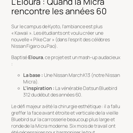
L’Eloura : Quand la Micra
rencontre les années 60
Sur le campus de Kyoto, l’ambiance est plus
« Kawaii ». Les étudiants ont voulu créer une
nouvelle « Pike Car » (dans l’esprit des célèbres
Nissan Figaro ou Pao).
Baptisé
Eloura
, ce projet est un mash-up audacieux
:
La base :
Une Nissan March K13 (notre Nissan
Micra).
L’inspiration :
La vénérable Datsun Bluebird
312 du début des années 60.
Le défi majeur a été la chirurgie esthétique : il a fallu
greffer la face avant étroite et verticale de la vieille
Bluebird sur la carrosserie beaucoup plus large et
ronde de la Micra moderne. Six mois de travail ont
été nécessaires pour harmoniser le tout.