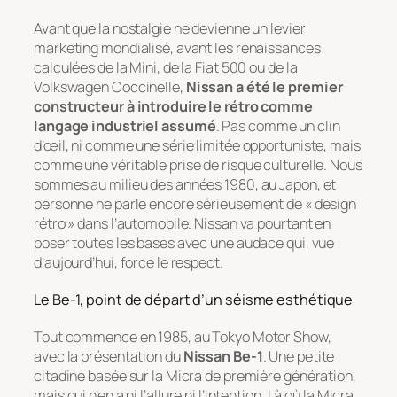
Avant que la nostalgie ne devienne un levier
marketing mondialisé, avant les renaissances
calculées de la Mini, de la Fiat 500 ou de la
Volkswagen Coccinelle,
Nissan a été le premier
constructeur à introduire le rétro comme
langage industriel assumé
. Pas comme un clin
d’œil, ni comme une série limitée opportuniste, mais
comme une véritable prise de risque culturelle. Nous
sommes au milieu des années 1980, au Japon, et
personne ne parle encore sérieusement de « design
rétro » dans l’automobile. Nissan va pourtant en
poser toutes les bases avec une audace qui, vue
d’aujourd’hui, force le respect.
Le Be-1, point de départ d’un séisme esthétique
Tout commence en 1985, au Tokyo Motor Show,
avec la présentation du
Nissan Be-1
. Une petite
citadine basée sur la Micra de première génération,
mais qui n’en a ni l’allure ni l’intention. Là où la Micra