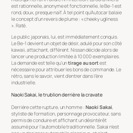
est rationnelle, anonyme et fonctionnelle, le Be-1 est
rond, doux, presque naïf. À tel point qu’Autocar balaie
le concept d’un revers de plume : « cheeky ugliness
». Raté.
Le public japonais, lui, est immédiatement conquis.
Le Be-1 devient un objet de désir, adulé pour son côté
kawaii
, attachant, différent. Nissan décide alors de
lancer une production limitée à 10 000 exemplaires.
La demande est telle qu’un
tirage au sort
est
nécessaire pour attribuer les bons de commande. Le
rétro, sans le savoir, vient d’entrer dans l’ère
industrielle.
Naoki Sakai, le trublion derrière la cravate
Derrière cette rupture, un homme :
Naoki Sakai
,
styliste de formation, personnage provocateur, sans
permis de conduire et affichant un désintérêt
assumé pour l’automobile traditionnelle. Sakai n’est