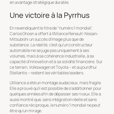
en avantage stratégique durable.
Une victoire à la Pyrrhus
En revendiquant le titre de “numéro 1 mondial”,
Carlos Ghosn a offert à l’Alliance Renault-Nissan-
Mitsubishi un succès d’image plus que de
substance. La réalité, c’est qu’un constructeur
automobile ne se juge pas uniquement à ses
volumes, mais à sa cohérence industrielle, à sa
capacité d’innovation et à sa solidité financière. Sur
ce terrain, Volkswagen et Toyota – et aujourd’hui
Stellantis – restent les véritables leaders.
L’Alliance a été un montage audacieux, mais fragile.
Elle a prouvé qu’il est possible de s’additionner pour
quelques années afin de dépasser ses rivaux. Elle a
aussi montré que, sans intégration réelle et sans
confiance réciproque, le numéro 1 mondial ne peut
être qu’un mirage.