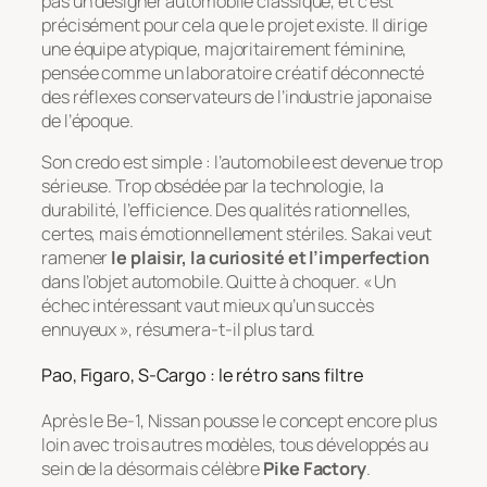
pas un designer automobile classique, et c’est
précisément pour cela que le projet existe. Il dirige
une équipe atypique, majoritairement féminine,
pensée comme un laboratoire créatif déconnecté
des réflexes conservateurs de l’industrie japonaise
de l’époque.
Son credo est simple : l’automobile est devenue trop
sérieuse. Trop obsédée par la technologie, la
durabilité, l’efficience. Des qualités rationnelles,
certes, mais émotionnellement stériles. Sakai veut
ramener
le plaisir, la curiosité et l’imperfection
dans l’objet automobile. Quitte à choquer. « Un
échec intéressant vaut mieux qu’un succès
ennuyeux », résumera-t-il plus tard.
Pao, Figaro, S-Cargo : le rétro sans filtre
Après le Be-1, Nissan pousse le concept encore plus
loin avec trois autres modèles, tous développés au
sein de la désormais célèbre
Pike Factory
.