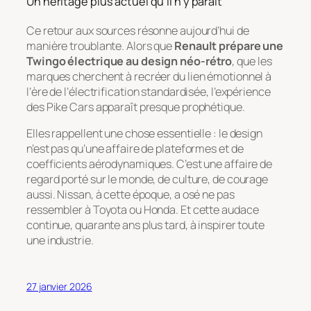
Un héritage plus actuel qu’il n’y paraît
Ce retour aux sources résonne aujourd’hui de
manière troublante. Alors que
Renault prépare une
Twingo électrique au design néo-rétro
, que les
marques cherchent à recréer du lien émotionnel à
l’ère de l’électrification standardisée, l’expérience
des Pike Cars apparaît presque prophétique.
Elles rappellent une chose essentielle : le design
n’est pas qu’une affaire de plateformes et de
coefficients aérodynamiques. C’est une affaire de
regard porté sur le monde, de culture, de courage
aussi. Nissan, à cette époque, a osé ne pas
ressembler à Toyota ou Honda. Et cette audace
continue, quarante ans plus tard, à inspirer toute
une industrie.
27 janvier 2026