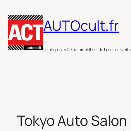
Aller
au
AUTOcult.fr
contenu
Le blog du culte automobile et de la culture voitu
Tokyo Auto Salon 