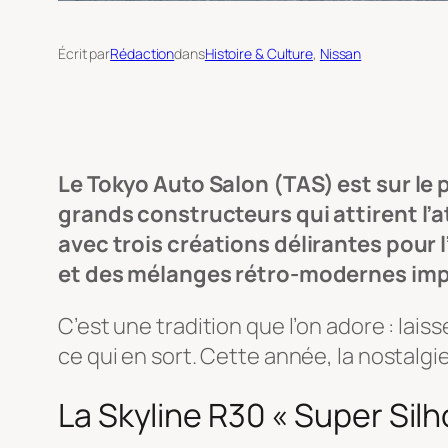
Écrit par
Rédaction
dans
Histoire & Culture
, 
Nissan
Le Tokyo Auto Salon (TAS) est sur le
grands constructeurs qui attirent l’
avec trois créations délirantes pou
et des mélanges rétro-modernes im
C’est une tradition que l’on adore : lais
ce qui en sort. Cette année, la nostalgi
La Skyline R30 « Super Silh