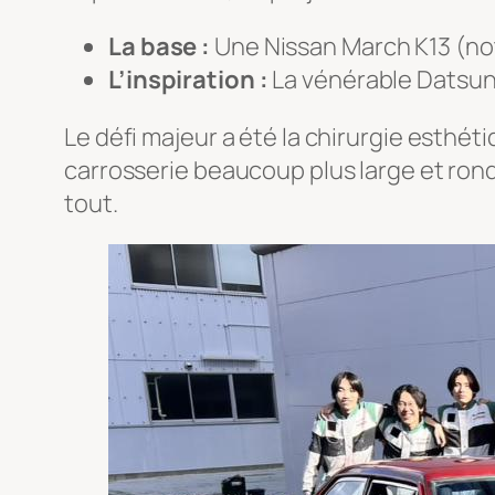
La base :
Une Nissan March K13 (not
L’inspiration :
La vénérable Datsun
Le défi majeur a été la chirurgie esthétiqu
carrosserie beaucoup plus large et rond
tout.