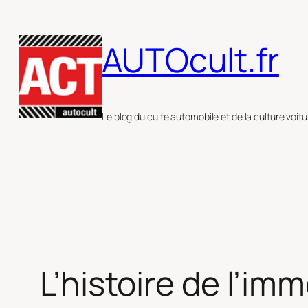
Aller
au
AUTOcult.fr
contenu
Le blog du culte automobile et de la culture voitu
L’histoire de l’i