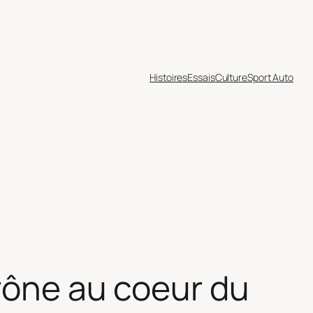
Histoires
Essais
Culture
Sport Auto
trône au coeur du