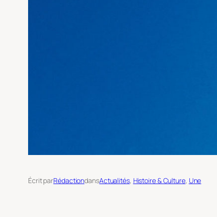
Écrit par
Rédaction
dans
Actualités
, 
Histoire & Culture
, 
Une