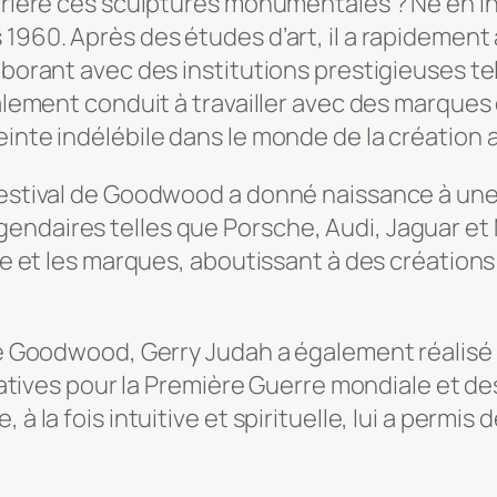
derrière ces sculptures monumentales ? Né en 
 1960. Après des études d’art, il a rapidemen
laborant avec des institutions prestigieuses 
également conduit à travailler avec des marqu
inte indélébile dans le monde de la création a
 Festival de Goodwood a donné naissance à une
endaires telles que Porsche, Audi, Jaguar et 
ste et les marques, aboutissant à des créations
 de Goodwood, Gerry Judah a également réalisé 
es pour la Première Guerre mondiale et des i
 à la fois intuitive et spirituelle, lui a permi