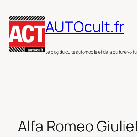
Aller
au
AUTOcult.fr
contenu
Le blog du culte automobile et de la culture voitu
Alfa Romeo Giuliet