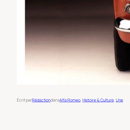
Écrit par
Rédaction
dans
Alfa Romeo
, 
Histoire & Culture
, 
Une