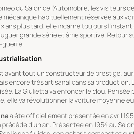
Romeo du Salon de l’Automobile, les visiteurs
 mécanique habituellement réservée aux voitur
dix ans plus tard, elle incarne toujours l’inst
guer grande série et âme sportive. Retour sur
s-guerre.
dustrialisation
t avant tout un constructeur de prestige, aur
ais encore très artisanal dans sa production.
isée. La Giulietta va enfoncer le clou. Pensée 
ne, elle va révolutionner la voiture moyenne 
ina
a été officiellement présentée en avril 1955
la précède d’un an. Présentée en 1954 au Salon
Ses lignes fluides, son gabarit compact et su