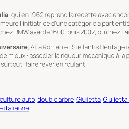
lia
, qui en 1962 reprend la recette avec enco
meure l’initiatrice d’une catégorie à part entiè
chez BMW avec la 1600, puis 2002, ou chez Lanc
iversaire
, Alfa Romeo et Stellantis Heritag
de mieux : associer la rigueur mécanique à la pas
surtout, faire rêver en roulant.
culture auto
double arbre
Giulietta
Giulietta
e italienne