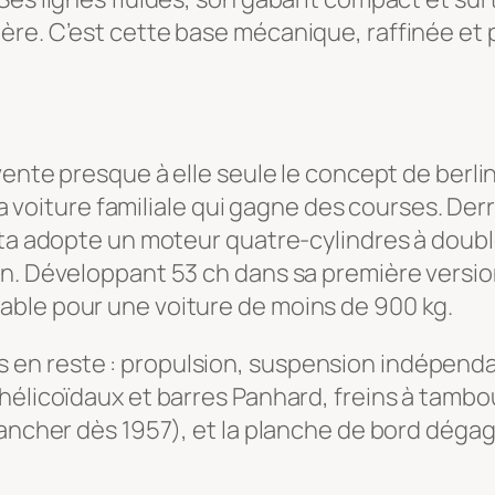
re. C’est cette base mécanique, raffinée et 
vente presque à elle seule le concept de berli
— la voiture familiale qui gagne des courses. D
tta adopte un moteur quatre-cylindres à doub
n. Développant 53 ch dans sa première version,
ble pour une voiture de moins de 900 kg.
n reste : propulsion, suspension indépendant
hélicoïdaux et barres Panhard, freins à tambou
lancher dès 1957), et la planche de bord déga