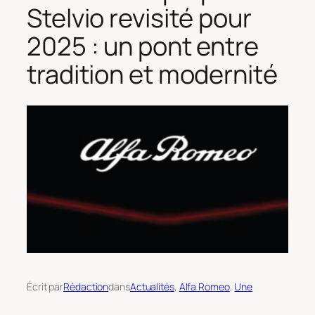
Stelvio revisité pour
2025 : un pont entre
tradition et modernité
Écrit par
Rédaction
dans
Actualités
, 
Alfa Romeo
, 
Une