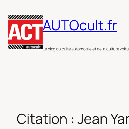
Aller
au
AUTOcult.fr
contenu
Le blog du culte automobile et de la culture voitu
Citation : Jean Y