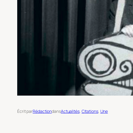
Écrit par
Rédaction
dans
Actualités
, 
Citations
, 
Une