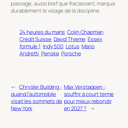
passage, aussi bref que fracassant, marqua
durablement le visage de la discipline.
24 heures du mans
Colin Chapman
Crédit Suisse
David Thieme
Essex
formule 1
Indy 500
Lotus
Mario
Andretti
Penske
Porsche
←
Chrysler Building :
Max Verstappen :
quand l’automobile
souffrir à court terme
visait les sommets de
pour mieux rebondir
New York
en 2027 ?
→