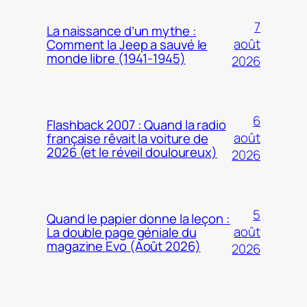
7
La naissance d’un mythe :
août
Comment la Jeep a sauvé le
monde libre (1941-1945)
2026
6
Flashback 2007 : Quand la radio
août
française rêvait la voiture de
2026 (et le réveil douloureux)
2026
5
Quand le papier donne la leçon :
août
La double page géniale du
magazine Evo (Août 2026)
2026