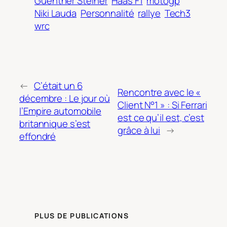
Guenther Steiner
Haas F1
motogp
Niki Lauda
Personnalité
rallye
Tech3
wrc
←
C’était un 6
Rencontre avec le «
décembre : Le jour où
Client N°1 » : Si Ferrari
l’Empire automobile
est ce qu’il est, c’est
britannique s’est
grâce à lui
→
effondré
PLUS DE PUBLICATIONS