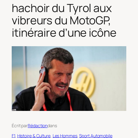
hachoir du Tyrol aux
vibreurs du MotoGP,
itinéraire d’une icône
Écrit par
Rédaction
dans
F1
, 
Histoire & Culture
, 
Les Hommes
, 
Sport Automobile