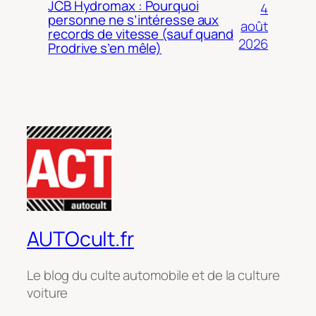
JCB Hydromax : Pourquoi
4
personne ne s’intéresse aux
août
records de vitesse (sauf quand
2026
Prodrive s’en mêle)
AUTOcult.fr
Le blog du culte automobile et de la culture
voiture