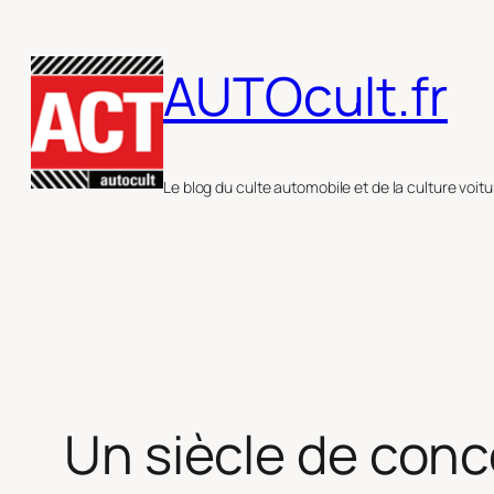
Aller
au
AUTOcult.fr
contenu
Le blog du culte automobile et de la culture voitu
Un siècle de con