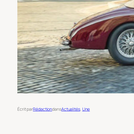
Écrit par
Rédaction
dans
Actualités
, 
Une