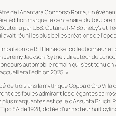
héâtre de l’Anantara Concorso Roma, un événe
ère édition marque le centenaire du tout pre
26. Soutenu par UBS, Octane, RM Sotheby’s et 
vait réuni les plus belles créations de l’époqu
impulsion de Bill Heinecke, collectionneur et 
Jeremy Jackson-Sytner, directeur du concours,
ncours automobile romain qui s’est tenu en avr
ccueillera l’édition 2025. »
 de trois ans la mythique Coppa d’Oro Villa d’
ent des foules admirant les élégantes carross
es plus marquantes est celle d’Assunta Bruchi 
Tipo 8A de 1928, dotée d’un moteur huit cylindr