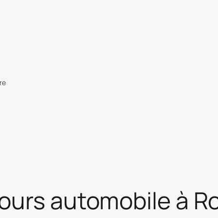
re
cours automobile à R