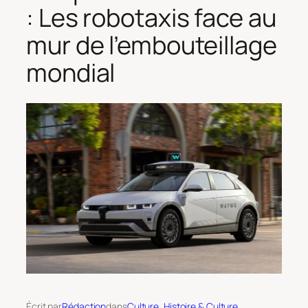
: Les robotaxis face au
mur de l’embouteillage
mondial
Écrit par
Rédaction
dans
Culture
, 
Histoire & Culture