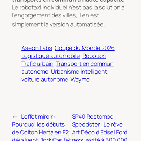
Le robotaxi individuel n’est pas la solution à
l’engorgement des villes, il en est
simplement la version automatisée
.
Aseon Labs
Coupe du Monde 2026
Logistique automobile
Robotaxi
Trafic urbain
Transport en commun
autonome
Urbanisme intelligent
voiture autonome
Waymo
←
L’effet miroir :
SP40 Restomod
Pourquoi les débuts
Speedster : Le rêve
de Colton Herta en F2
Art Déco d’Edsel Ford
dévaluent l’IndyCar (et
ressuscité à 500 000