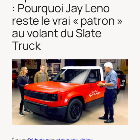
: Pourquoi Jay Leno
reste le vrai « patron »
au volant du Slate
Truck
Écrit par
Rédaction
dans
Actualités
, 
Vidéos