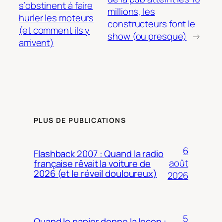
s’obstinent à faire
millions, les
hurler les moteurs
constructeurs font le
(et comment ils y
show (ou presque)
→
arrivent)
PLUS DE PUBLICATIONS
6
Flashback 2007 : Quand la radio
août
française rêvait la voiture de
2026 (et le réveil douloureux)
2026
5
Quand le papier donne la leçon :