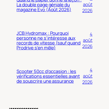
août
La double page géniale du
magazine Evo (Août 2026)
2026
JCB Hydromax : Pourquoi
4
personne ne s’intéresse aux
août
records de vitesse (sauf quand
2026
Prodrive s’en mêle)
4
Scooter 50cc d’occasion : les
août
vérifications essentielles avant
de souscrire une assurance
2026