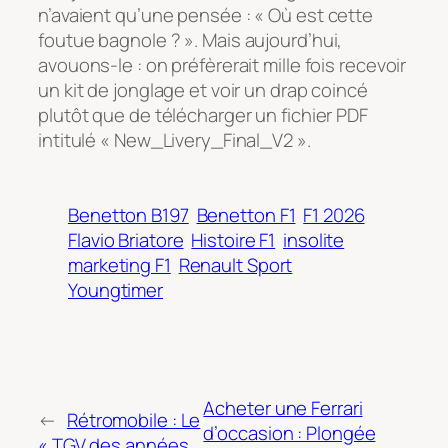
n’avaient qu’une pensée :
« Où est cette
foutue bagnole ? »
. Mais aujourd’hui,
avouons-le : on préfèrerait mille fois recevoir
un kit de jonglage et voir un drap coincé
plutôt que de télécharger un fichier PDF
intitulé « New_Livery_Final_V2 ».
Benetton B197
Benetton F1
F1 2026
Flavio Briatore
Histoire F1
insolite
marketing F1
Renault Sport
Youngtimer
Acheter une Ferrari
←
Rétromobile : Le
d’occasion : Plongée
« TGV des années