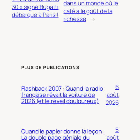
dans un monde où le
30 » signé Bugatti
café a le goût de la
débarque à Paris !
richesse
→
PLUS DE PUBLICATIONS
6
Flashback 2007 : Quand la radio
août
française rêvait la voiture de
2026 (et le réveil douloureux)
2026
5
Quand le papier donne la leçon :
août
La double page géniale du